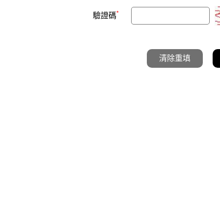
*
驗證碼
清除重填