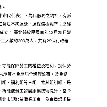
餘。
市市民代表），為民服務之精神，有感
工會法不夠週延，過程倍極艱辛；歷經
立。 臺北縣於民國99年12月25日變
工人數約200萬人，共有29個行政轄
，才能保障勞工的權益及福利，投保勞
年來承蒙本會歷屆全體理監事，及會務
訓組、福利組等三組，尤其組訓組，是
，祈能使勞工發展鎖業技術提升，當今
新北市鎖匙業職業工會，為會員謀求最