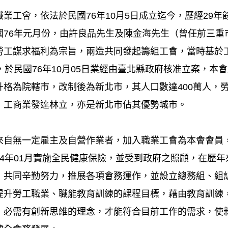
業工會，依法於民國76年10月5日成立迄今，歷經29年
國76年元月份，由許良品先生及陳金海先生（曾任前三重
勞工謀求福利為宗旨，兩造共同發起籌組工會，當時基於
，於民國76年10月05日業經由臺北縣政府核准立案，本會成
格為院轄市，改制後為新北市，其人口數達400萬人，勞
，工商業發達林立，亦是新北市佔其優勢城市。
來自無一定雇主及自營作業者，加入職業工會為本會會員
84年01月實施全民健康保險，並受到政府之照顧，在歷
，共同辛勤努力，推展各項會務運作，並設立總務組、組
提升勞工職業、職能教育訓練的課程目標，藉由教育訓練
，必需有創新思維的理念，才能符合目前工作的需求，使