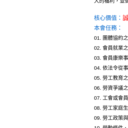
大的福利，並
核心價值：
本會任務：
01. 團體協
02. 會員就業
03. 會員康樂
04. 依法令
05. 勞工教
06. 勞資爭議
07. 工會或
08. 勞工家
09. 勞工政
10. 勞動條